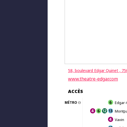
58, boulevard Edgar Quinet , 75
www.theatre-edgar.com
ACCÈS
MÉTRO
Edgar-
Montp
Vavin