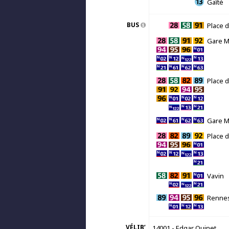
Gaîté
BUS
Place d
Gare M
Place d
Gare M
Place d
Vavin
Rennes 
VÉLIB’
14001 - Edgar Quinet