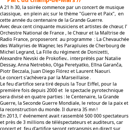
A 21 h 30, la soirée commence par un concert de musique
classique, en plein air, sur le thème "Guerre et Paix", en
cette année du centenaire de la Grande Guerre.
Avec deux cent cinquante musiciens et artistes de chœur, l’
Orchestre National de France , le Chœur et la Maîtrise de
Radio France, proposeront au programme : La Chevauchée
des Walkyries de Wagner, les Parapluies de Cherbourg de
Michel Legrand, La Fille du régiment de Donizetti,
Alexandre Nevski de Prokofiev... interprétés par Natalie
Dessay, Anna Netrebko, Olga Peretyatko, Elīna Garanča,
Piotr Beczala, Juan Diego Flórez et Laurent Naouri.
Le concert s'achèvera par la Marseillaise .
Le feu d'artifice sera tiré depuis la Tour Eiffel, pour la
première fois depuis 2000 et le spectacle pyrotechnique
sera divisé en quatre parties : le Centenaire, la Grande
Guerre, la Seconde Guerre Mondiale, le retour de la paix et
la reconstruction du monde. Il durera 35 mn !
En 2013, l' événement avait rassemblé 500 000 spectateurs
et près de 3 millions de téléspectateurs et auditeurs, car
concert et feu d'artifice seront retransmis en direct sur