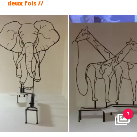
deux fois //
7