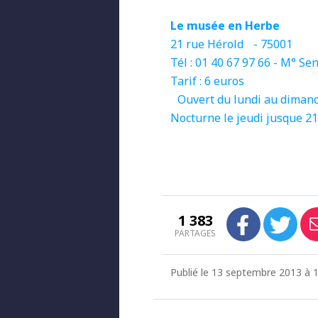
Le musée en Herbe
21 rue Hérold - 75001
Tél : 01 40 67 97 66 - M° Sen
Tarif : 6 euros
Ouvert du lundi au dimanc
Nocturne le jeudi jusque 21
1 383
PARTAGES
Publié le 13 septembre 2013 à 17