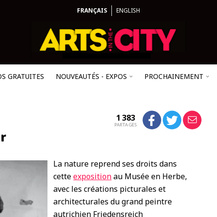
FRANÇAIS
ENGLISH
OS GRATUITES
NOUVEAUTÉS - EXPOS
PROCHAINEMENT
1 383
PARTAGES
r
La nature reprend ses droits dans
cette
exposition
au Musée en Herbe,
avec les créations picturales et
architecturales du grand peintre
autrichien Friedensreich