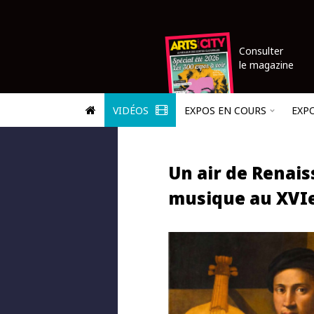
Consulter
le magazine
VIDÉOS
EXPOS EN COURS
EXP
Un air de Renais
musique au XVIe