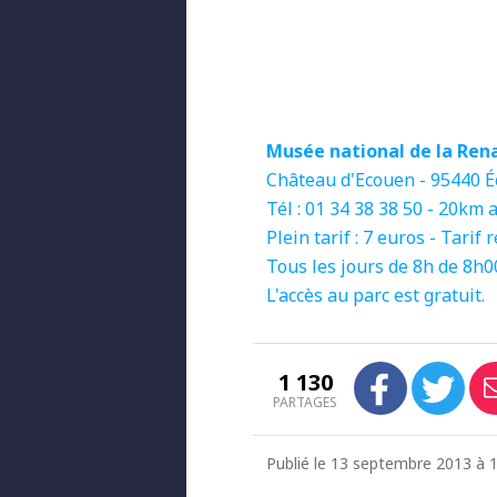
Musée national de la Ren
Château d'Ecouen - 95440 
Tél : 01 34 38 38 50 - 20km 
Plein tarif : 7 euros - Tarif 
Tous les jours de 8h de 8h0
L'accès au parc est gratuit.
1 130
PARTAGES
Publié le 13 septembre 2013 à 17