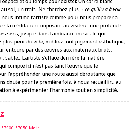
 l’espace et du temps pour exister. Un carré blanc
e au sol, un trait…Ne cherchez plus,
« ce qu'il y a à voir
»
nous intime l’artiste comme pour nous préparer à
e de la méditation, imposant au visiteur une profonde
ses sens, jusque dans l’ambiance musicale qui
z plus peur du vide, oubliez tout jugement esthétique,
ntir, entouré par des œuvres aux matériaux bruts,
, sable... L’artiste s’efface derrière la matière,
 qui compte ici n’est pas tant l’œuvre que le
ur l’appréhender, une route aussi déroutante que
ns doute pour la première fois, à nous recueillir… au
tion à expérimenter l’harmonie tout en simplicité.
TZ
e, 57000-57050 Metz