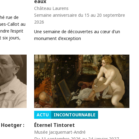
eaux
Château Laurens
Semaine anniversaire du 15 au 20 septembre
ché rue de
2026
ues-Callot au
re l’esprit
Une semaine de découvertes au cœur d'un
six jours,
monument d'exception
ACTU
INCONTOURNABLE
 Hoetger :
Éternel Tintoret
Musée Jacquemart-André
Du 11 septembre 2026 au 24 janvier 2027