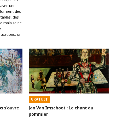
s avec une
nsforment des
tables, des
Le malaise ne
e
ituations, on
GRATUIT
s s'ouvre
Jan Van Imschoot : Le chant du
pommier