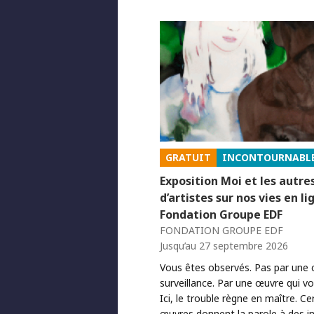
GRATUIT
INCONTOURNABL
Exposition Moi et les autre
d’artistes sur nos vies en li
Fondation Groupe EDF
FONDATION GROUPE EDF
Jusqu’au 27 septembre 2026
Vous êtes observés. Pas par une
surveillance. Par une œuvre qui v
Ici, le trouble règne en maître. Ce
œuvres donnent la parole à des in