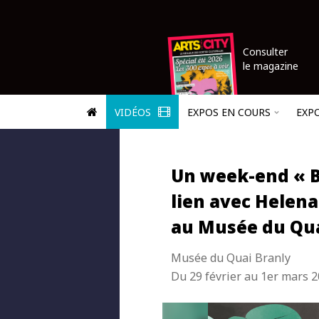
Consulter
le magazine
VIDÉOS
EXPOS EN COURS
EXP
Un week-end « B
lien avec Helen
au Musée du Qua
Musée du Quai Branly
Du 29 février au 1er mars 