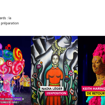
é
rds : la
 préparation
.