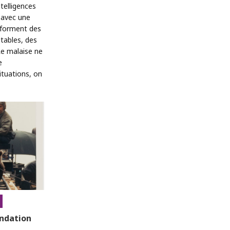
telligences
s avec une
nsforment des
tables, des
Le malaise ne
e
ituations, on
ondation