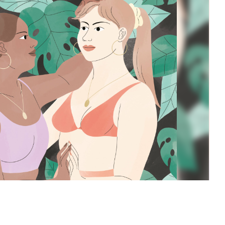
 Quai Branly " data-kind="photo" />
2