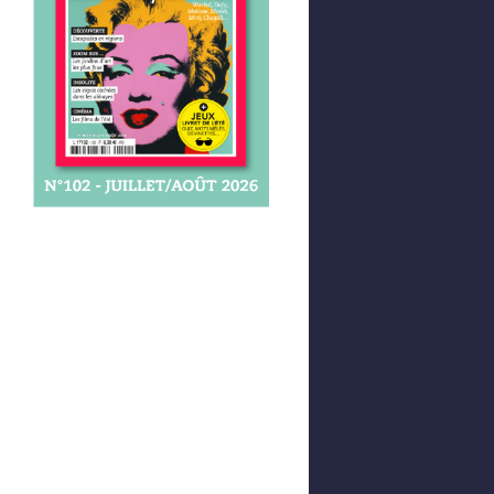
© Musée du Quai Branly " data-kind="photo"
© Musée du Quai Branly " data-kind="photo"
Afficher votre panier
0,00 €
0