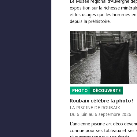
Le Musée régional d'Auvergne dép
exposition sur la richesse minéral
et les usages que les hommes en 
depuis la préhistoire.
PHOTO
DÉCOUVERTE
Roubaix célèbre la photo !
LA PISCINE DE ROUBAIX
Du 6 juin au 6 septembre 2026
L'ancienne piscine art déco deve
connue pour ses tableaux et ses s