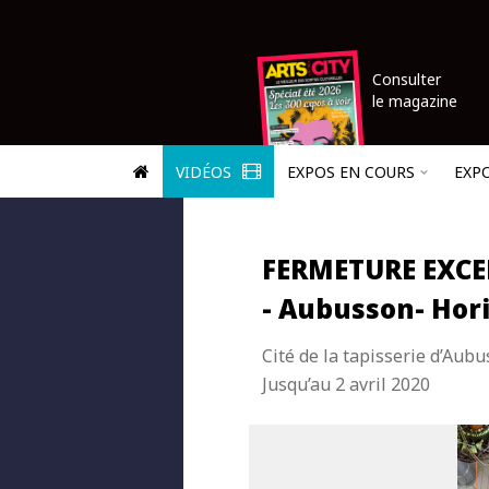
Consulter
le magazine
VIDÉOS
EXPOS EN COURS
EXP
FERMETURE EXC
- Aubusson- Hor
Cité de la tapisserie d’Aub
Jusqu’au 2 avril 2020