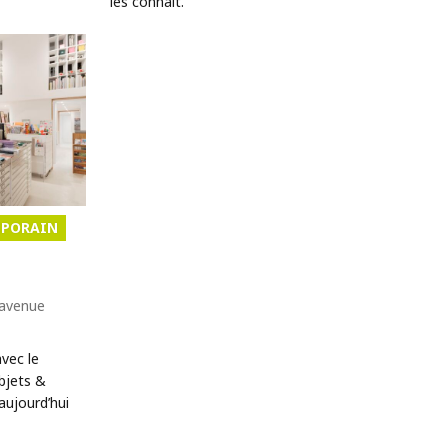
les connaît.
PORAIN
 avenue
vec le
objets &
’aujourd’hui