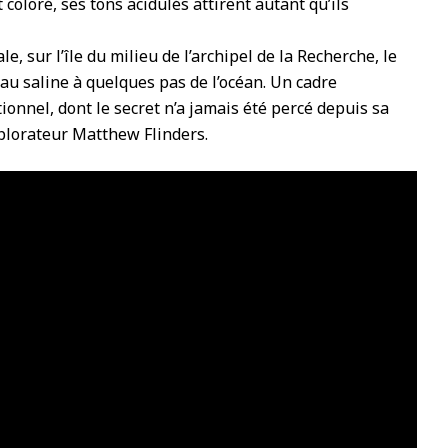
coloré, ses tons acidulés attirent autant qu’ils
e, sur l’île du milieu de l’archipel de la Recherche, le
eau saline à quelques pas de l’océan. Un cadre
tionnel, dont le secret n’a jamais été percé depuis sa
plorateur Matthew Flinders.