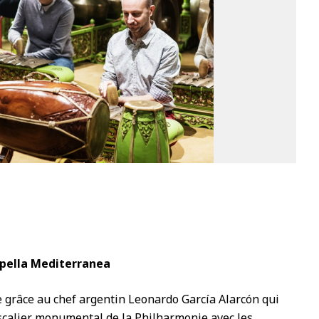
1
ppella Mediterranea
grâce au chef argentin Leonardo García Alarcón qui
escalier monumental de la Philharmonie avec les