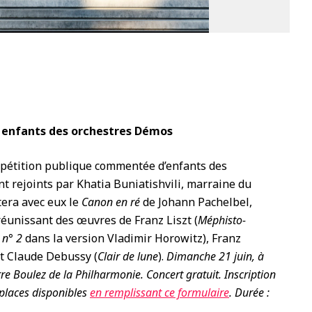
1
s enfants des orchestres Démos
répétition publique commentée d’enfants des
t rejoints par Khatia Buniatishvili, marraine du
tera avec eux le
Canon en ré
de Johann Pachelbel,
réunissant des œuvres de Franz Liszt (
Méphisto-
 n° 2
dans la version Vladimir Horowitz), Franz
et Claude Debussy (
Clair de lune
).
Dimanche 21 juin, à
rre Boulez de la Philharmonie.
Concert gratuit. Inscription
 places disponibles
en remplissant ce formulaire
. Durée :