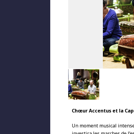
Chœur Accentus
et la Ca
Un moment musical intense 
investira les marches de l’