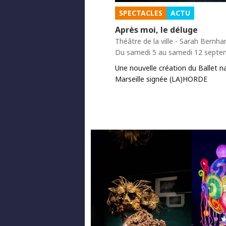
SPECTACLES
ACTU
Après moi, le déluge
Théâtre de la ville - Sarah Bernha
Du samedi 5 au samedi 12 septe
Une nouvelle création du Ballet n
Marseille signée (LA)HORDE