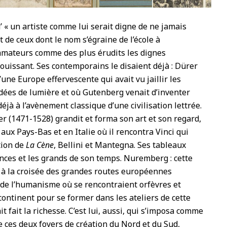
 « un artiste comme lui serait digne de ne jamais
est de ceux dont le nom s’égraine de l’école à
 amateurs comme des plus érudits les dignes
louissant. Ses contemporains le disaient déjà : Dürer
 d’une Europe effervescente qui avait vu jaillir les
dées de lumière et où Gutenberg venait d’inventer
éjà à l’avènement classique d’une civilisation lettrée.
 (1471-1528) grandit et forma son art et son regard,
 aux Pays-Bas et en Italie où il rencontra Vinci qui
ation de
La Cène
, Bellini et Mantegna. Ses tableaux
inces et les grands de son temps. Nuremberg : cette
e à la croisée des grandes routes européennes
 de l’humanisme où se rencontraient orfèvres et
continent pour se former dans les ateliers de cette
it fait la richesse. C’est lui, aussi, qui s’imposa comme
e ces deux foyers de création du Nord et du Sud,