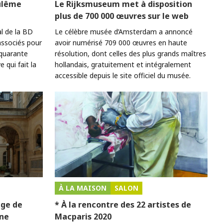
oulême
Le Rijksmuseum met à disposition
plus de 700 000 œuvres sur le web
al de la BD
Le célèbre musée d’Amsterdam a annoncé
associés pour
avoir numérisé 709 000 œuvres en haute
 quarante
résolution, dont celles des plus grands maîtres
e qui fait la
hollandais, gratuitement et intégralement
accessible depuis le site officiel du musée.
À LA MAISON
SALON
ège de
* À la rencontre des 22 artistes de
gne
Macparis 2020