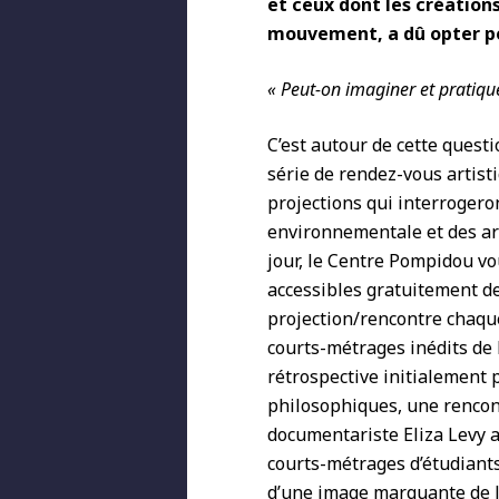
et ceux dont les créations
mouvement, a dû opter pou
« Peut-on imaginer et pratiqu
C’est autour de cette questi
série de rendez-vous artist
projections qui interrogeron
environnementale et des art
jour, le Centre Pompidou vo
accessibles gratuitement d
projection/rencontre chaque
courts-métrages inédits de 
rétrospective initialement 
philosophiques, une rencont
documentariste Eliza Levy 
courts-métrages d’étudiants
d’une image marquante de l