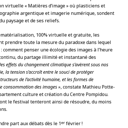
on virtuelle « Matières d’image » où plasticiens et
tographie argentique et imagerie numérique, sondent
du paysage et de ses reliefs.
matérialisation, 100% virtuelle et gratuite, les
ent prendre toute la mesure du paradoxe dans lequel
s : comment penser une écologie des images à l’heure
continu, du partage illimité et instantané des
 les effets du changement climatique s’avèrent sous nos
, la tension s’accroît entre le souci de protéger
tructeurs de l’activité humaine, et les formes de
t de consommation des images »
, constate Mathieu Potte-
épartement culture et création du Centre Pompidou.
ont le festival tenteront ainsi de résoudre, du moins
ons.
er
ndre part aux débats dès le 1
février !