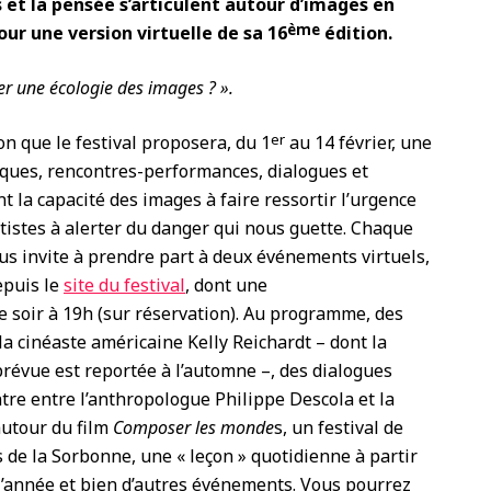
 et la pensée s’articulent autour d’images en
ème
r une version virtuelle de sa 16
édition.
er une écologie des images ? ».
er
on que le festival proposera, du 1
au 14 février, une
iques, rencontres-performances, dialogues et
t la capacité des images à faire ressortir l’urgence
istes à alerter du danger qui nous guette. Chaque
us invite à prendre part à deux événements virtuels,
epuis le
site du festival
, dont une
 soir à 19h (sur réservation). Au programme, des
la cinéaste américaine Kelly Reichardt – dont la
prévue est reportée à l’automne –, des dialogues
re entre l’anthropologue Philippe Descola et la
autour du film
Composer les monde
s, un festival de
 de la Sorbonne, une « leçon » quotidienne à partir
’année et bien d’autres événements. Vous pourrez