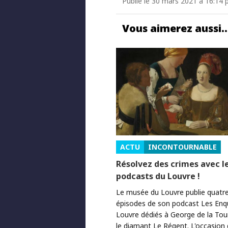
Publié le 30 mars 2021 à 16:14
Vous aimerez aussi
ACTU
INCONTOURNABLE
Résolvez des crimes avec l
podcasts du Louvre !
Le musée du Louvre publie quatr
épisodes de son podcast Les Enq
Louvre dédiés à George de la Tou
le diamant Le Régent. L'occasion 