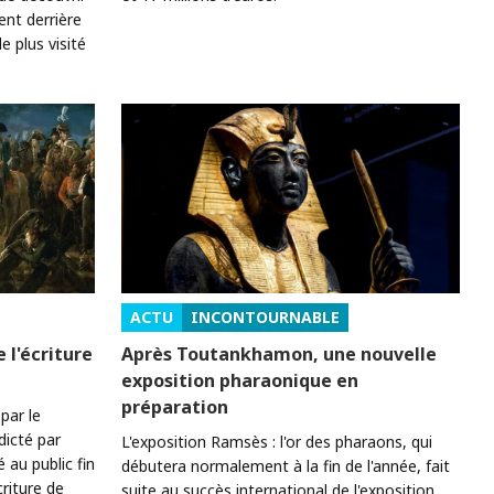
ent derrière
e plus visité
ACTU
INCONTOURNABLE
 l'écriture
Après Toutankhamon, une nouvelle
exposition pharaonique en
préparation
par le
dicté par
L'exposition Ramsès : l'or des pharaons, qui
au public fin
débutera normalement à la fin de l'année, fait
criture de
suite au succès international de l'exposition