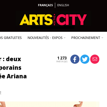
FRANÇAIS
ENGLISH
OS GRATUITES
NOUVEAUTÉS - EXPOS
PROCHAINEMENT
r : deux
1 273
PARTAGES
porains
ée Ariana
2