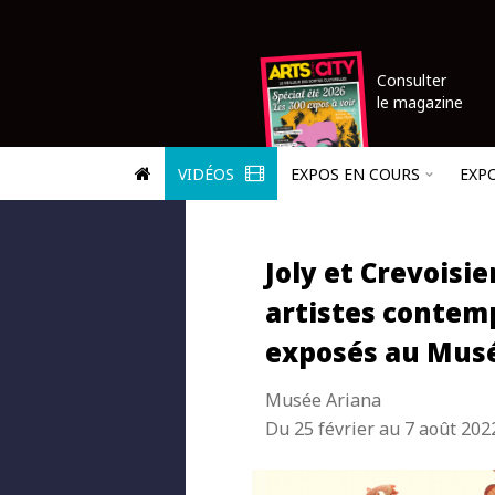
Consulter
le magazine
VIDÉOS
EXPOS EN COURS
EXP
Joly et Crevoisie
artistes contem
exposés au Mus
Musée Ariana
Du 25 février au 7 août 202