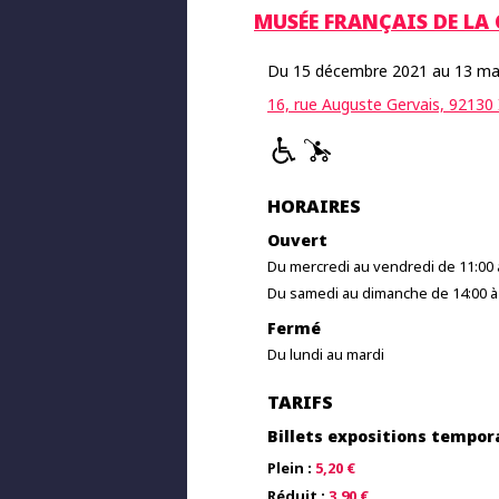
MUSÉE FRANÇAIS DE LA 
Du 15 décembre 2021 au 13 ma
16, rue Auguste Gervais, 92130
HORAIRES
Ouvert
Du mercredi au vendredi de 11:00 
Du samedi au dimanche de 14:00 à
Fermé
Du lundi au mardi
TARIFS
Billets expositions tempor
Plein :
5,20 €
Réduit :
3,90 €