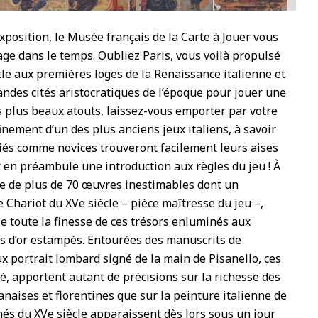
position, le Musée français de la Carte à Jouer vous
e dans le temps. Oubliez Paris, vous voilà propulsé
cle aux premières loges de la Renaissance italienne et
randes cités aristocratiques de l’époque pour jouer une
os plus beaux atouts, laissez-vous emporter par votre
inement d’un des plus anciens jeux italiens, à savoir
itiés comme novices trouveront facilement leurs aises
 en préambule une introduction aux règles du jeu ! À
te de plus de 70 œuvres inestimables dont un
 Chariot du XVe siècle – pièce maîtresse du jeu –,
le toute la finesse de ces trésors enluminés aux
ds d’or estampés. Entourées des manuscrits de
 portrait lombard signé de la main de Pisanello, ces
té, apportent autant de précisions sur la richesse des
naises et florentines que sur la peinture italienne de
nés du XVe siècle apparaissent dès lors sous un jour