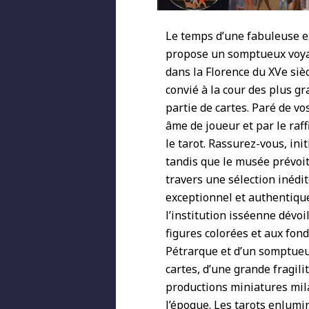
Le temps d’une fabuleuse ex
propose un somptueux voyag
dans la Florence du XVe siè
convié à la cour des plus g
partie de cartes. Paré de v
âme de joueur et par le raff
le tarot. Rassurez-vous, in
tandis que le musée prévoit
travers une sélection inédi
exceptionnel et authentique
l’institution isséenne dévoi
figures colorées et aux fon
Pétrarque et d’un somptueux
cartes, d’une grande fragili
productions miniatures mila
l’époque. Les tarots enlumi