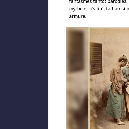
fantasmés tantôt parodiés. 
mythe et réalité, fait ains
armure.