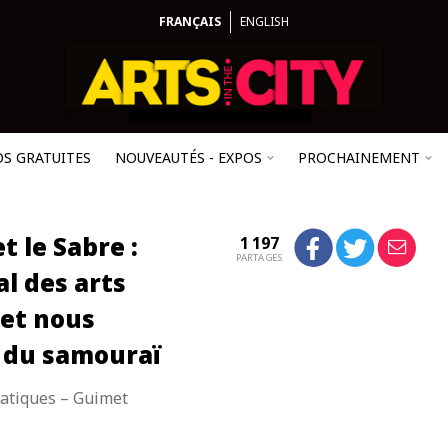
FRANÇAIS
ENGLISH
OS GRATUITES
NOUVEAUTÉS - EXPOS
PROCHAINEMENT
t le Sabre :
1 197
PARTAGES
l des arts
et nous
e du samouraï
iatiques – Guimet