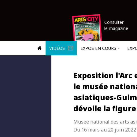
Consulter
le magazine
VIDÉOS
EXPOS EN COURS
EXP
Exposition l'Arc e
le musée nationa
asiatiques-Guim
dévoile la figur
Musée national des arts as
Du 16 mars au 20 juin 2022