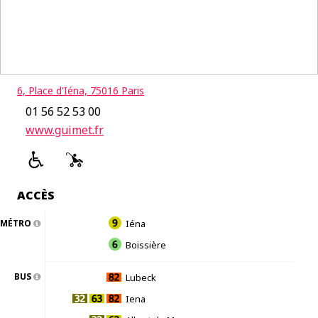
6, Place d'Iéna, 75016 Paris
01 56 52 53 00
www.guimet.fr
ACCÈS
MÉTRO
Iéna
Boissière
BUS
Lubeck
Iena