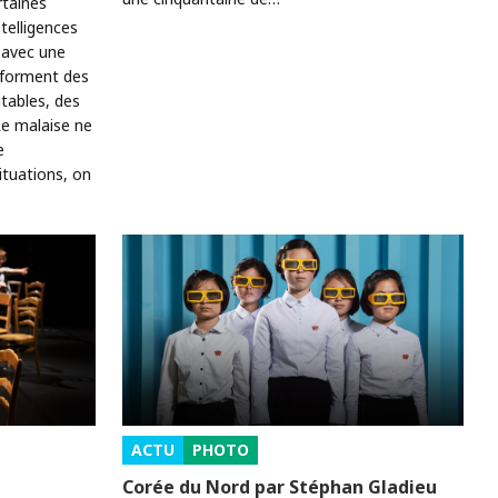
rtaines
telligences
s avec une
nsforment des
tables, des
Le malaise ne
e
ituations, on
ACTU
PHOTO
Corée du Nord par Stéphan Gladieu