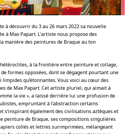
te à découvrir du 3 au 26 mars 2022 sa nouvelle
ée à Max Papart. L'artiste nous propose des
 la manière des peintures de Braque au ton
téroclites, à la frontière entre peinture et collage,
 de formes opposées, dont se dégagent pourtant une
i limpides qu’étonnantes. Vous voici au cœur des
ues de Max Papart. Cet artiste pluriel, qui aimait à
omme la vie », a laissé derrière lui une profusion de
cubistes, empruntant à l’abstraction certains
t s’inspirant également des civilisations aztèques et
ne peinture de Braque, ses compositions singulières
 papiers collés et lettres surimprimées, mélangeant