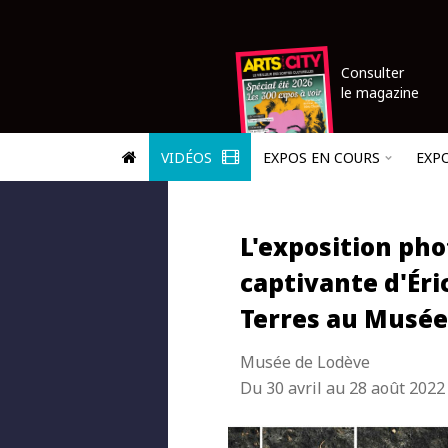
Consulter
le magazine
VIDÉOS
EXPOS EN COURS
EXP
L'exposition pho
captivante d'Éri
Terres au Musée
Musée de Lodève
Du 30 avril au 28 août 2022