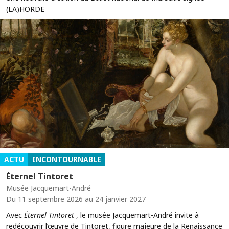
(LA)HORDE
ACTU
INCONTOURNABLE
Éternel Tintoret
Musée Jacquemart-André
Du 11 septembre 2026 au 24 janvier 2027
Avec
Éternel Tintoret
, le musée Jacquemart-André invite à
redécouvrir l’œuvre de Tintoret, figure majeure de la Renaissance