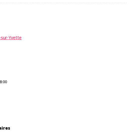
f-sur-Yvette
8:00
aires