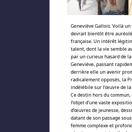
Geneviève Gallois.
Voilà un
devrait bientôt être auréol
française. Un intérêt légit
talent, dont la vie semble a
par un curieux hasard de l
Geneviève, passant rapid
derrière elle un avenir pr
radicalement opposés, la
Pr
indélébile sur l’œuvre de
la
Ce destin hors du commun, d
l’objet d’une vaste expositi
d’œuvres de jeunesse, dessi
datant de son passage sous l
femme complexe et profond