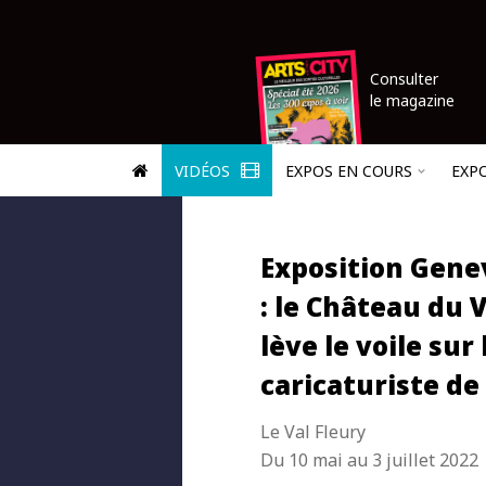
Consulter
le magazine
VIDÉOS
EXPOS EN COURS
EXP
Exposition Genev
: le Château du 
lève le voile sur 
caricaturiste de
Le Val Fleury
Du 10 mai au 3 juillet 2022