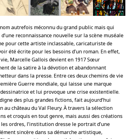
 nom au
trefois méconnu du grand public mais
qui
é d’une
reconnaissance nouvelle sur la scène
muséale
ime
pour cette artiste inclassable, caricatu
riste de
voir
été écrite pour les besoins d’un roman.
En effet,
a
vie, Marcelle Gallois devient en 1917
Sœur
ement
de la satire à la dévotion et abandon
nant
ometteur
dans la presse. Entre ces deux che
mins de vie
emière Guerre mondiale, qui laisse
une marque
 dessinatrice et lui provoque une
crise existentielle.
igne des plus grandes fictions, fait aujourd’hui
on au château du Val Fleury. À travers la sélection
ns et croquis en tout genre, mais aussi des créations
es ordres, l’institution dresse le portrait d’une
ément sincère dans sa démarche artistique,