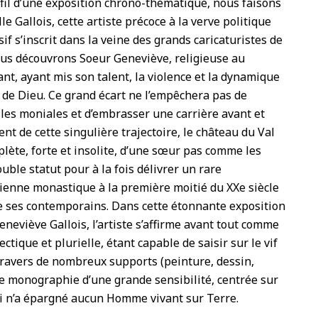
u fil d’une exposition chrono-thématique, nous faisons
le Gallois, cette artiste précoce à la verve politique
isif s’inscrit dans la veine des grands caricaturistes de
 nous découvrons Soeur Geneviève, religieuse au
ant, ayant mis son talent, la violence et la dynamique
s de Dieu. Ce grand écart ne l’empêchera pas de
 les moniales et d’embrasser une carrière avant et
nt de cette singulière trajectoire, le château du Val
plète, forte et insolite, d’une sœur pas comme les
ouble statut pour à la fois délivrer un rare
dienne monastique à la première moitié du XXe siècle
e ses contemporains. Dans cette étonnante exposition
neviève Gallois, l’artiste s’affirme avant tout comme
ctique et plurielle, étant capable de saisir sur le vif
travers de nombreux supports (peinture, dessin,
Une monographie d’une grande sensibilité, centrée sur
i n’a épargné aucun Homme vivant sur Terre.