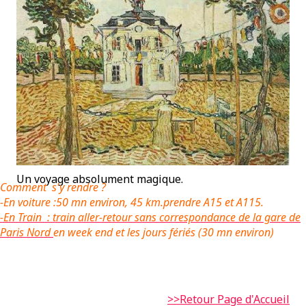
Un voyage absolument magique.
Comment s'y rendre ?
-En voiture :50 mn environ, 45 km.prendre A15 et A115.
-
En Train : train aller-retour sans correspondance de la gare de
Paris Nord
en week end et les jours fériés (30 mn environ)
>>Retour Page d'Accueil