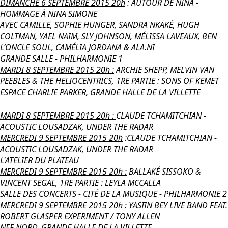
DIMANCHE 6 SEPTEMBRE 2015 20h
: AUTOUR DE NINA -
HOMMAGE À NINA SIMONE
AVEC CAMILLE, SOPHIE HUNGER, SANDRA NKAKÉ, HUGH
COLTMAN, YAEL NAIM, SLY JOHNSON, MÉLISSA LAVEAUX, BEN
L’ONCLE SOUL, CAMÉLIA JORDANA & ALA.NI
GRANDE SALLE - PHILHARMONIE 1
MARDI 8 SEPTEMBRE 2015 20h :
ARCHIE SHEPP, MELVIN VAN
PEEBLES & THE HELIOCENTRICS, 1RE PARTIE : SONS OF KEMET
ESPACE CHARLIE PARKER, GRANDE HALLE DE LA VILLETTE
MARDI 8 SEPTEMBRE 2015 20h :
CLAUDE TCHAMITCHIAN -
ACOUSTIC LOUSADZAK, UNDER THE RADAR
MERCREDI 9 SEPTEMBRE 2015 20h
:CLAUDE TCHAMITCHIAN -
ACOUSTIC LOUSADZAK, UNDER THE RADAR
L'ATELIER DU PLATEAU
MERCREDI 9 SEPTEMBRE 2015 20h :
BALLAKÉ SISSOKO &
VINCENT SEGAL, 1RE PARTIE : LEYLA MCCALLA
SALLE DES CONCERTS - CITÉ DE LA MUSIQUE - PHILHARMONIE 2
MERCREDI 9 SEPTEMBRE 2015 20h
: YASIIN BEY LIVE BAND FEAT.
ROBERT GLASPER EXPERIMENT / TONY ALLEN
NEF NORD, GRANDE HALLE DE LA VILLETTE