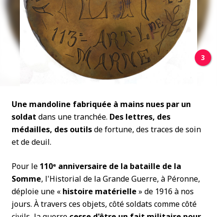
3
Une mandoline fabriquée à mains nues par un
soldat
dans une tranchée.
Des lettres, des
médailles, des outils
de fortune, des traces de soin
et de deuil.
Pour le
110
ᵉ
anniversaire de la bataille de la
Somme
, l'Historial de la Grande Guerre, à Péronne,
déploie une «
histoire matérielle
» de 1916 à nos
jours. À travers ces objets, côté soldats comme côté
civils, la guerre
cesse d'être un fait militaire pour