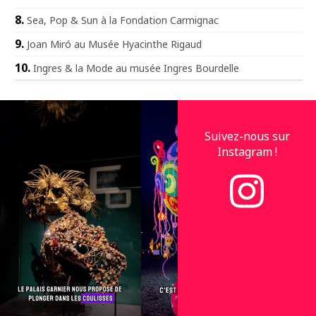
Sea, Pop & Sun à la Fondation Carmignac
Joan Miró au Musée Hyacinthe Rigaud
Ingres & la Mode au musée Ingres Bourdelle
Suivez-nous sur
Instagram !