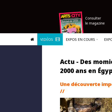
Consulter
le magazine
VIDÉOS
EXPOS EN COURS
EXP
Actu - Des momi
2000 ans en Égyp
Une découverte imp
//