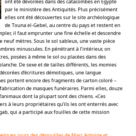
ont été dévoilées dans des catacombes en Égypte
par le ministère des Antiquités. Plus précisément
elles ont été découvertes sur le site archéologique
de Touna el-Gebel, au centre du pays et restent en
mpler, il faut emprunter une fine échelle et descendre
de neuf mètres. Sous le sol sableux, une vaste pièce
mbres minuscules. En pénétrant à l’intérieur, on
res, posées à même le sol ou placées dans des
blanche. De sexe et de tailles différents, les momies
 décorées d’écritures démotiques, une langue
es portent encore des fragments de carton coloré –
 fabrication de masques funéraires. Parmi elles, douze
 d’animaux dont la plupart sont des chiens. «Ces
rs à leurs propriétaires qu’ils les ont enterrés avec
, qui a participé aux fouilles de cette mission
quelques jours des dépouilles de Marc Antoine et