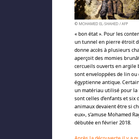
© MOHAMED EL-SHAHED / AFP
« bon état ». Pour les conte
un tunnel en pierre étroit 
donne accès à plusieurs cha
aperçoit des momies brunât
cercueils ouverts en argile 
sont enveloppées de lin ou
égyptienne antique. Certain
un matériau utilisé pour la
sont celles d’enfants et six
animaux devaient être si che
eux», s’amuse Mohamed Ragab
débutée en février 2018.
Après la découverte il y a 