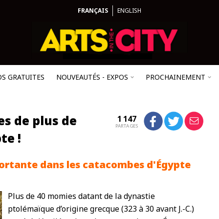
FRANÇAIS
ENGLISH
OS GRATUITES
NOUVEAUTÉS - EXPOS
PROCHAINEMENT
es de plus de
1 147
PARTAGES
te !
ortante dans les catacombes d'Égypte
Plus de 40 momies datant de la dynastie
ptolémaïque d’origine grecque (323 à 30 avant J.-C.)