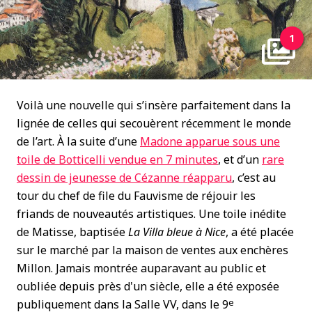
1
Voilà une nouvelle qui s’insère parfaitement dans la
lignée de celles qui secouèrent récemment le monde
de l’art. À la suite d’une
Madone apparue sous une
toile de Botticelli vendue en 7 minutes
, et d’un
rare
dessin de jeunesse de Cézanne réapparu
, c’est au
tour du chef de file du Fauvisme de réjouir les
friands de nouveautés artistiques. Une toile inédite
de Matisse, baptisée
La Villa bleue à Nice
, a été placée
sur le marché par la maison de ventes aux enchères
Millon. Jamais montrée auparavant au public et
oubliée depuis près d'un siècle, elle a été exposée
e
publiquement dans la Salle VV, dans le 9