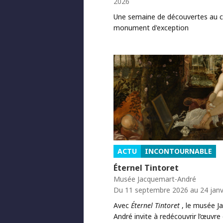
2026
Une semaine de découvertes au 
monument d'exception
ACTU
INCONTOURNABLE
Éternel Tintoret
Musée Jacquemart-André
Du 11 septembre 2026 au 24 janv
Avec
Éternel Tintoret
, le musée J
André invite à redécouvrir l’œuvre