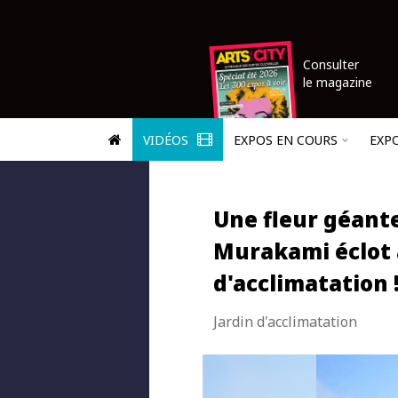
Consulter
le magazine
VIDÉOS
EXPOS EN COURS
EXP
Une fleur géant
Murakami éclot 
d'acclimatation 
Jardin d'acclimatation