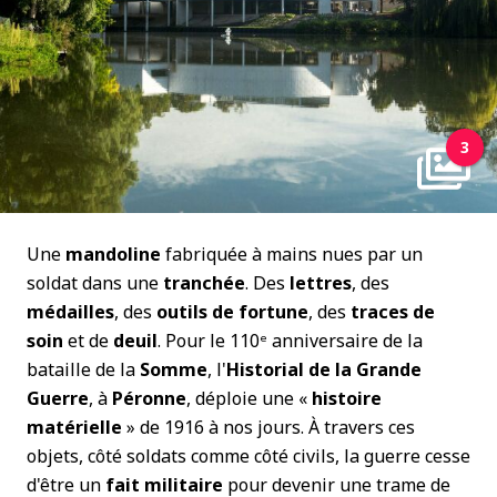
3
Une
mandoline
fabriquée à mains nues par un
soldat dans une
tranchée
. Des
lettres
, des
médailles
, des
outils de fortune
, des
traces de
soin
et de
deuil
. Pour le 110
ᵉ
anniversaire de la
bataille de la
Somme
, l'
Historial de la Grande
Guerre
, à
Péronne
, déploie une «
histoire
matérielle
» de 1916 à nos jours. À travers ces
objets, côté soldats comme côté civils, la guerre cesse
d'être un
fait militaire
pour devenir une trame de