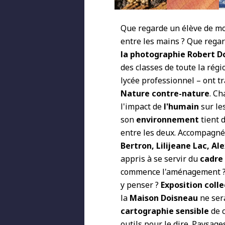
Que regarde un élève de m
entre les mains ? Que rega
la photographie Robert D
des classes de toute la régi
lycée professionnel – ont tr
Nature contre-nature
.
Cha
l'impact de
l'humain
sur le
son
environnement
tient 
entre les deux.
Accompagnés
Bertron, Lilijeane Lac, A
appris à se servir du
cadre
commence l'aménagement 
y penser ?
Exposition colle
la
Maison Doisneau
ne ser
cartographie sensible
de c
outils pour le dire. Paysage