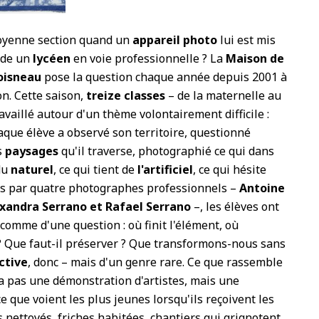
oyenne section quand un
appareil photo
lui est mis
rde un
lycéen
en voie professionnelle ? La
Maison de
oisneau
pose la question chaque année depuis 2001 à
on. Cette saison,
treize classes
– de la maternelle au
availlé autour d'un thème volontairement difficile :
que élève a observé son territoire, questionné
s
paysages
qu'il traverse, photographié ce qui dans
du
naturel
, ce qui tient de
l'artificiel
, ce qui hésite
 par quatre photographes professionnels –
Antoine
lexandra Serrano et Rafael Serrano
–, les élèves ont
comme d'une question : où finit l'élément, où
?
Que faut-il préserver ? Que transformons-nous sans
ctive
, donc – mais d'un genre rare.
Ce que rassemble
a pas une démonstration d'artistes, mais une
e que voient les plus jeunes lorsqu'ils reçoivent les
s nettoyés, friches habitées, chantiers qui grignotent,