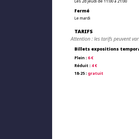
Les 2d jeudi de 11:00 à 21:00
Fermé
Le mardi
TARIFS
Attention : les tarifs peuvent var
Billets expositions tempor
Plein :
6 €
Réduit :
4 €
18-25 :
gratuit