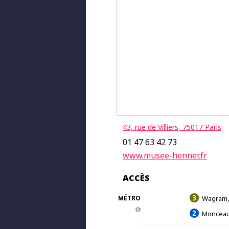
43, rue de Villiers, 75017 Paris
01 47 63 42 73
www.musee-henner.fr
ACCÈS
MÉTRO
Wagram,
Moncea