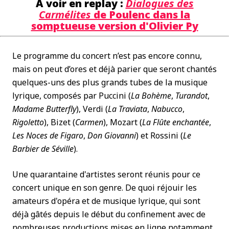
À voir en replay :
Dialogues des
Carmélites
de Poulenc dans la
somptueuse version d'Olivier Py
Le programme du concert n’est pas encore connu,
mais on peut d’ores et déjà parier que seront chantés
quelques-uns des plus grands tubes de la musique
lyrique, composés par Puccini (
La Bohème
,
Turandot
,
Madame Butterfly
), Verdi (
La Traviata
,
Nabucco
,
Rigoletto
), Bizet (
Carmen
), Mozart (
La Flûte enchantée
,
Les Noces de Figaro
,
Don Giovanni
) et Rossini (
Le
Barbier de Séville
).
Une quarantaine d'artistes seront réunis pour ce
concert unique en son genre. De quoi réjouir les
amateurs d'opéra et de musique lyrique, qui sont
déjà gâtés depuis le début du confinement avec de
nombreuses productions mises en ligne notamment