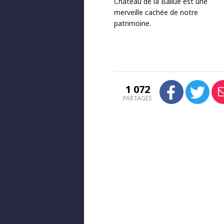
Château de la Ballue est une
merveille cachée de notre
patrimoine.
1 072
PARTAGES