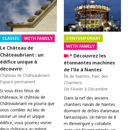
CLASSIC
WITH FAMILY
CONTEMPORARY
WITH FAMILY
Le Château de
Châteaubriant : un
* Découvrez les
édifice unique à
étonnantes machines
découvrir
de l'île à Nantes
Château de Châteaubriant
Île de Nantes, Parc des
Espace permanent
G
Chantiers
A
De Février à Décembre
Si vous êtes férus de
G
châteaux, le château de
Dans la nef des anciens
Châteaubriant ne pourra que
W
chantiers navals de Nantes
vous combler. Au lieu de
G
dorment de drôles d'animaux
visiter un seul et unique
c
fantastiques. Un héron de 8
édifice, vous pourrez visiter
h
m d’envergure y cohabite
deux châteaux au même
k
avec une fourmi géante, un