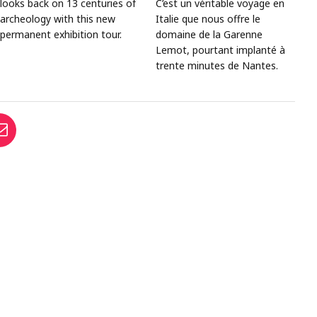
looks back on 13 centuries of
C’est un véritable voyage en
archeology with this new
Italie que nous offre le
permanent exhibition tour.
domaine de la Garenne
Lemot, pourtant implanté à
trente minutes de Nantes.