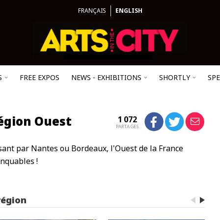
FRANÇAIS
ENGLISH
S
FREE EXPOS
NEWS - EXHIBITIONS
SHORTLY
SP
région Ouest
1 072
PARTAGES
ant par Nantes ou Bordeaux, l'Ouest de la France
nquables !
région